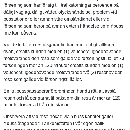
försening som hänför sig till trafikstörningar beroende på
dåligt väglag, dåligt väder, olyckshändelse, problem vid
busstationer eller annan yttre omständighet eller vid
försening som beror på annan extern händelse som Ybuss
inte kan påverka.
Vid de tillfällen restidsgarantin träder in, enligt villkoren
ovan, ersätts kunden med en (1) voucher/tillgodohavande
motsvarande den resa som gällde vid förseningstillfället. Är
förseningen mer än 120 minuter ersätts kunden med en (1)
voucher/tillgodohavande motsvarande två (2) resor av den
resa som gällde vid förseningstillfället.
Enligt busspassagerarförordningen har du rätt att avstå
resan och få pengarna tillbaka om din resa är mer än 120
minuter försenad från din startort.
Observera att vid resa bokad via Ybuss kanaler gäller
Ybuss åtagande till ankomstorten i vår egen trafik.