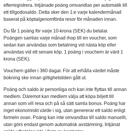
efterregistrera. Intjänade poäng omvandlas per automatik till
ett tillgodosaldo. Detta sker den 1:e varje kalendermånad
baserat på köpta/genomförda resor för månaden innan.
Du får 1 poäng för varje 10-krona (SEK) du betalar.
Poängen samlas varje månad ihop till en voucher, som
sedan kan användas som betalning vid nästa köp eller
användas vid ett senare köp. 1 poäng i vouchern är värd 1
krona (SEK).
Vouchern gäller i 360 dagar. För att erhålla värdet måste
bokning ske innan giltighetstiden gått ut.
Poäng och saldo är personliga och kan inte flyttas till annan
medlem. Däremot kan medlem välja att köpa biljett till
annan som vill resa och på så sätt samla bonus. Poäng har
inget ekonomiskt värde i sig, utan genererar ett saldo enligt
formeln ovan. Poäng kan inte omvandlas till saldo manuellt,
utan görs endast genom automatisk avstämning. Intjänat