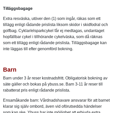
Tilläggsbagage
Extra resväska, utöver den (1) som ingår, räkas som ett
tillägg enligt rådande prislista liksom skidor i skidfodral och
golfbag. Cyklar/elsparkcykel får ej medtagas, undantaget
hopfällbar cykel i tillhörande cykelväska, som då räknas
som ett tillägg enligt rådande prislista. Tilläggsbagage kan
inte läggas till efter genomförd bokning.
Barn
Barn under 3 år reser kostnadsfritt. Obligatorisk bokning av
säte gäller och bokas på ybuss.se. Barn 3-11 år reser till
rabatterat pris enligt rådande prislista.
Ensamåkande barn: Vårdnadshavare ansvarar för att barnet
klarar sig själv ombord, även vid oförutsedda händelser
som kan ske. Ybuss har inte möjlighet att erbjuda extra