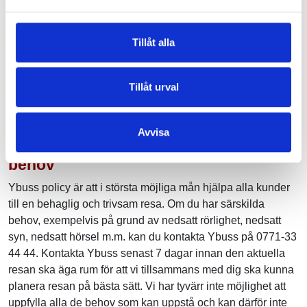
Hittegods
Tillåt alla
Om föremål och bagage glöms kvar kan passageraren
kontakta Ybuss Kundtjänst på 0771-33 44 44 eller
Tillåt urval
info@ybuss.se
.
Avvisa
Hjälp för resenärer med särskilda
behov
Ybuss policy är att i största möjliga mån hjälpa alla kunder
till en behaglig och trivsam resa. Om du har särskilda
behov, exempelvis på grund av nedsatt rörlighet, nedsatt
syn, nedsatt hörsel m.m. kan du kontakta Ybuss på 0771-33
44 44. Kontakta Ybuss senast 7 dagar innan den aktuella
resan ska äga rum för att vi tillsammans med dig ska kunna
planera resan på bästa sätt. Vi har tyvärr inte möjlighet att
uppfylla alla de behov som kan uppstå och kan därför inte