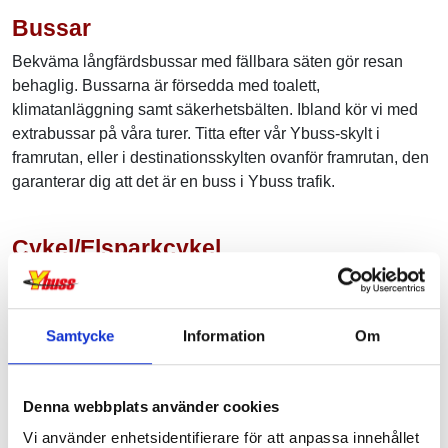
Bussar
Bekväma långfärdsbussar med fällbara säten gör resan
behaglig. Bussarna är försedda med toalett,
klimatanläggning samt säkerhetsbälten. Ibland kör vi med
extrabussar på våra turer. Titta efter vår Ybuss-skylt i
framrutan, eller i destinationsskylten ovanför framrutan, den
garanterar dig att det är en buss i Ybuss trafik.
Cykel/Elsparkcykel
Cyklar/elsparkcykel får ej medtagas, undantaget hopfällbar
cykel i tillhörande cykelväska, som då räknas som ett
tilläggsbagage enligt rådande prislista (se även Bagage).
Samtycke
Information
Om
Djur
Denna webbplats använder cookies
Det är ej tillåtet att ta med djur ombord på våra bussar.
Vi använder enhetsidentifierare för att anpassa innehållet