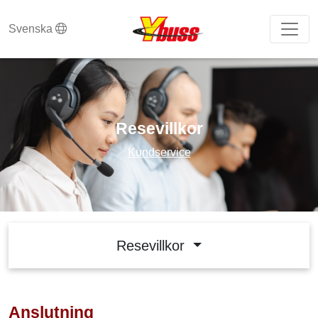
Svenska
Resevillkor
Kundservice
Resevillkor
Anslutning