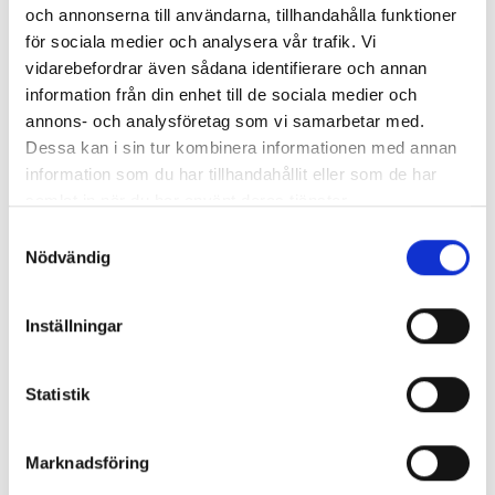
Undantaget är assistanshund/ledarhund.
och annonserna till användarna, tillhandahålla funktioner
för sociala medier och analysera vår trafik. Vi
vidarebefordrar även sådana identifierare och annan
Förseningar
information från din enhet till de sociala medier och
När vår buss är försenad har passageraren rätt till
annons- och analysföretag som vi samarbetar med.
kompensation enligt våra villkor om Restidsgaranti (se
Dessa kan i sin tur kombinera informationen med annan
Restidsgaranti nedan).
information som du har tillhandahållit eller som de har
samlat in när du har använt deras tjänster.
Samtyckesval
Hantering av personuppgifter
Nödvändig
Skyddet av dina personuppgifter är viktigt för oss. När du
köper en resa av Ybuss lämnar du uppgifter om dig själv.
Inställningar
Köper du en resa åt någon annan, så lämnar du
personuppgifter om den personen. Ybuss ansvarar för att
hantera personuppgifter enligt gällande
Statistik
dataskyddslagstiftning. Läs om hur Ybuss hanterar
personuppgifter, och om dina rättigheter under
Marknadsföring
dataskyddslagstiftningen genom att klicka
på
dataskyddspolicy