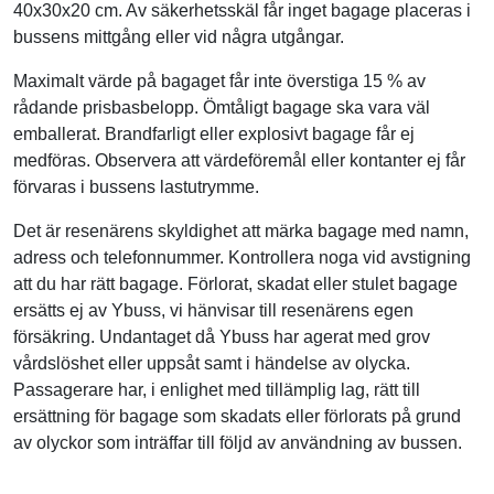
40x30x20 cm. Av säkerhetsskäl får inget bagage placeras i
bussens mittgång eller vid några utgångar.
Maximalt värde på bagaget får inte överstiga 15 % av
rådande prisbasbelopp. Ömtåligt bagage ska vara väl
emballerat. Brandfarligt eller explosivt bagage får ej
medföras. Observera att värdeföremål eller kontanter ej får
förvaras i bussens lastutrymme.
Det är resenärens skyldighet att märka bagage med namn,
adress och telefonnummer. Kontrollera noga vid avstigning
att du har rätt bagage. Förlorat, skadat eller stulet bagage
ersätts ej av Ybuss, vi hänvisar till resenärens egen
försäkring. Undantaget då Ybuss har agerat med grov
vårdslöshet eller uppsåt samt i händelse av olycka.
Passagerare har, i enlighet med tillämplig lag, rätt till
ersättning för bagage som skadats eller förlorats på grund
av olyckor som inträffar till följd av användning av bussen.