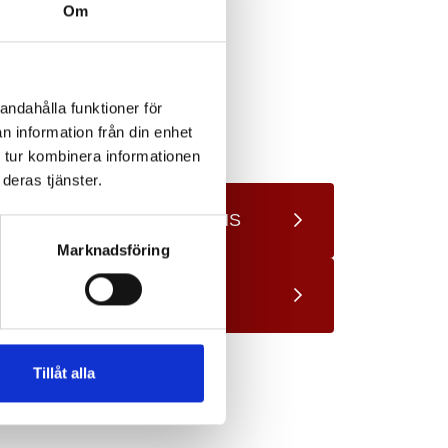
h?
Om
ustomer Service.
et collaboration
andahålla funktioner för
n information från din enhet
 tur kombinera informationen
deras tjänster.
TRAVEL CONDITIONS
Marknadsföring
LINE 100/98
Tillåt alla