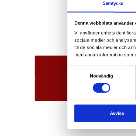
W
Samtycke
Here you will f
Denna webbplats använder 
The menu contai
Vi använder enhetsidentifierar
sociala medier och analysera 
till de sociala medier och a
med annan information som du 
CONTACT US
Samtyckesval
Nödvändig
LOST PROPERTY
Avvisa