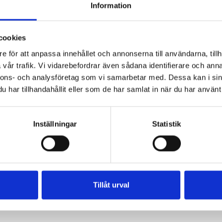
hat can we help you wit
Information
ind our contact information and opening hours at Ybuss C
cookies
ns valuable information about your trip. Ybuss has a tick
e för att anpassa innehållet och annonserna till användarna, tillh
with Flixbus and SJ.se (Samtrafiken).
vår trafik. Vi vidarebefordrar även sådana identifierare och anna
nnons- och analysföretag som vi samarbetar med. Dessa kan i sin
har tillhandahållit eller som de har samlat in när du har använt 
TIMETABLES
Inställningar
Statistik
COMPLAINTS
RESELLERS
Tillåt urval